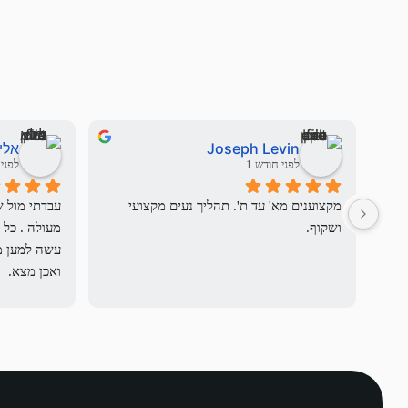
Joseph Levin
אלי
לפני חודש 1
לפני 3 חודשי
מקצוענים מא' עד ת'. תהליך נעים מקצועי 
ושקוף.
ואכן מצא.
לההסכים על