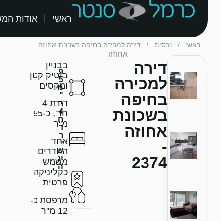
ראשי
אודות המ
ראשי
/
נכסים
/
דירה למכירה בחיפה בשכונת אחוזה
אחוזה
דירה
בבניין
9
בוטיק קטן
למכירה
5
ומקסים
מ
בחיפה
"
דירת 4
ר
בשכונת
4
חד', כ-95
ח
מ"ר
אחוזה
ד
ר
אחד
-
י
ש
החדרים
2374
ינ
משמש
ה
כקליניקה
פרטית
מרפסת כ-
12 מ"ר