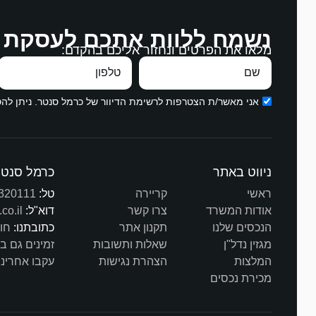
נשמח ללוות אתכם לעסקת 
בהקשבה, במ
מלאו את הפרטים ונחזור אליכם בהקדם:
עבודה מצויי
תודה ממני ו
אני מאשר/ת הצטרפות לרשימת הדיוור של כרמל סנטר. ניתן ל
ניווט באתר
כרמל סנטר
ראשי
קריירה
טל:
320111
אודות המשרד
צרו קשר
דוא"ל:
co.il
הנכסים שלנו
תקנון אתר
כתובתנו:
חורב 3
מגזין נדל"ן
שאלות ותשובות
זמינים גם ב
המלצות
הצהרת נגישות
עקבו אחרינו
מכירת נכסים