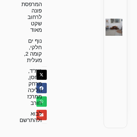
המרפסת
פונה
לרחוב
שקט
מאוד
נוף ים
חלקי,
קומה 2,
מעלית
ממ"ד,
מחסן,
מרחק
הליכה
ממרכז
חורב
לבוא
ולהתרשם