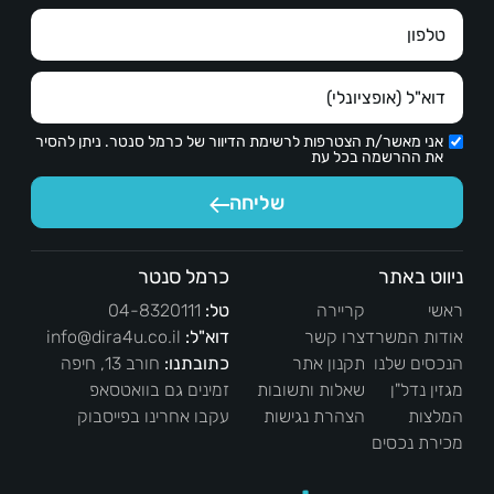
אני מאשר/ת הצטרפות לרשימת הדיוור של כרמל סנטר. ניתן להסיר
את ההרשמה בכל עת
שליחה
ניווט באתר
כרמל סנטר
ראשי
קריירה
טל:
04-8320111
אודות המשרד
צרו קשר
דוא"ל:
info@dira4u.co.il
הנכסים שלנו
תקנון אתר
כתובתנו:
חורב 13, חיפה
מגזין נדל"ן
שאלות ותשובות
זמינים גם בוואטסאפ
המלצות
הצהרת נגישות
עקבו אחרינו בפייסבוק
מכירת נכסים