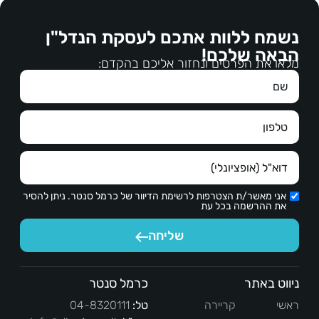
עליהם.דאג שאנחנו המשכירים נסתכל בראש פתוח 
על דרישות השוכרים והכל בנועם הליכות , בהקשבה, 
הדדי
נשמח ללוות אתכם לעסקת הנדל"ן
במקצועיות רבה.עבודה מצויינת, מגיעים לכם כל 
הבאה שלכם!
הברכות.תודה ממני ומנעמי על עבודתכם.
מלאו את הפרטים ונחזור אליכם בהקדם:
אני מאשר/ת הצטרפות לרשימת הדיוור של כרמל סנטר. ניתן להסיר
את ההרשמה בכל עת
שליחה
ניווט באתר
כרמל סנטר
ראשי
קריירה
טל:
04-8320111