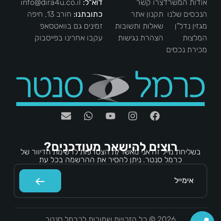
אודות המשרד
צרו קשר
דוא"ל:
info@dira4u.co.il
הנכסים שלנו
תקנון אתר
כתובתנו:
חורב 13, חיפה
מגזין נדל"ן
שאלות ותשובות
זמינים גם בוואטסאפ
המלצות
הצהרת נגישות
עקבו אחרינו בפייסבוק
מכירת נכסים
רוצים להישאר מעודכנים?
בשליחת מייל זה אני מאשר/ת הצטרפות לרשימת הדיוור של
כרמל סנטר. ניתן להסיר את ההרשמה בכל עת
2026 © כל הזכויות שמורות לכרמל סנטר