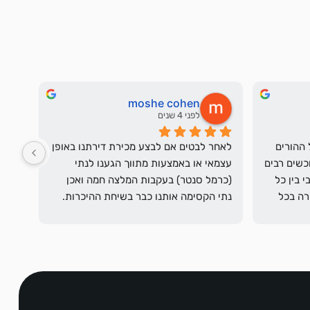
moshe cohen
לפני 4 שנים
כרמל טיפל במכירה של הבית של ההורים 
לאחר לבטים אם לבצע מכירת דירתנו באופן 
שלי ברגישות ומקצועיות. הביא רוכשים רבים 
עצמאי או באמצעות מתווך הגענו לנתי 
לראות את הדירה, עם תיאום מירבי בין כל 
(כרמל סנטר) בעקבות המלצה חמה ואכן 
הגורמים ועדכון בכל תהליך המכירה בכל 
נתי הקסימה אותנו כבר בשיחת ההיכרות. 
הלבטים נעלמו אחרי שהתרשמנו מגישתה 
המקצועית ומאמינותה, יעילותה מסירותה 
ואדיבותה. עבודתה של נתי לוותה בעדכון 
על מ
וליווי צמוד ונכונותה לעמוד לרשותנו גם 
מעבר לשעות עבודתה ראויה להערכה 
ולהוקרה.בגישתם החיובית השרו נתי וכרמל 