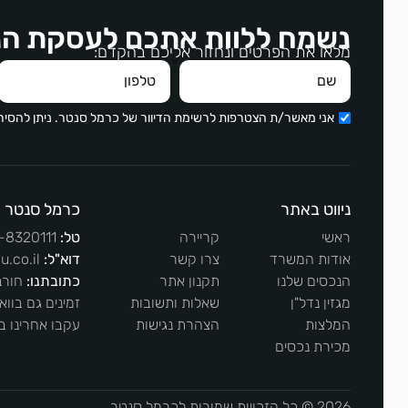
נשמח ללוות אתכם לעסקת הנ
מלאו את הפרטים ונחזור אליכם בהקדם:
אני מאשר/ת הצטרפות לרשימת הדיוור של כרמל סנטר. ניתן להסי
ניווט באתר
כרמל סנטר
ראשי
קריירה
טל:
-8320111
אודות המשרד
צרו קשר
דוא"ל:
u.co.il
הנכסים שלנו
תקנון אתר
כתובתנו:
חורב 13, ח
מגזין נדל"ן
שאלות ותשובות
זמינים גם בוו
המלצות
הצהרת נגישות
עקבו אחרינו ב
מכירת נכסים
2026 © כל הזכויות שמורות לכרמל סנטר