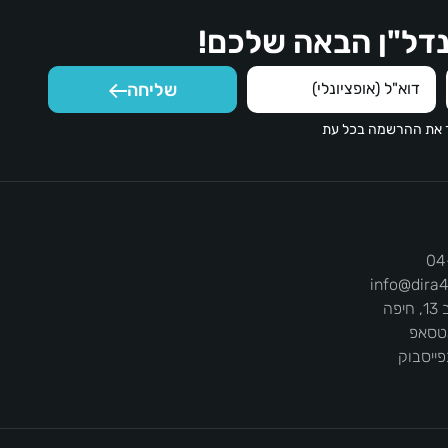
דל"ן הבאה שלכם!
שליחה
ר את ההרשמה בכל עת
04
info@dira4
יפה
אטסאפ
פייסבוק