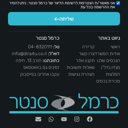
אני מאשר/ת הצטרפות לרשימת הדיוור של כרמל סנטר. ניתן להסיר
את ההרשמה בכל עת
שליחה
ניווט באתר
כרמל סנטר
ראשי
קריירה
טל:
04-8320111
אודות המשרד
צרו קשר
דוא"ל:
info@dira4u.co.il
הנכסים שלנו
תקנון אתר
כתובתנו:
חורב 13, חיפה
מגזין נדל"ן
שאלות ותשובות
זמינים גם בוואטסאפ
המלצות
הצהרת נגישות
עקבו אחרינו בפייסבוק
מכירת נכסים