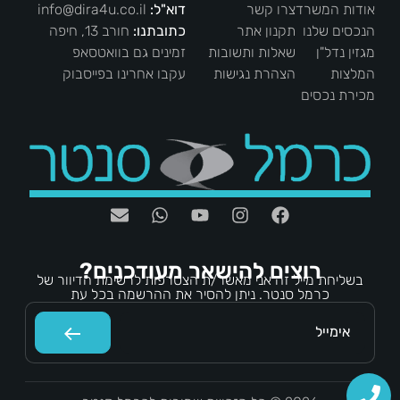
אודות המשרד
צרו קשר
דוא"ל:
info@dira4u.co.il
הנכסים שלנו
תקנון אתר
כתובתנו:
חורב 13, חיפה
מגזין נדל"ן
שאלות ותשובות
זמינים גם בוואטסאפ
המלצות
הצהרת נגישות
עקבו אחרינו בפייסבוק
מכירת נכסים
רוצים להישאר מעודכנים?
בשליחת מייל זה אני מאשר/ת הצטרפות לרשימת הדיוור של
כרמל סנטר. ניתן להסיר את ההרשמה בכל עת