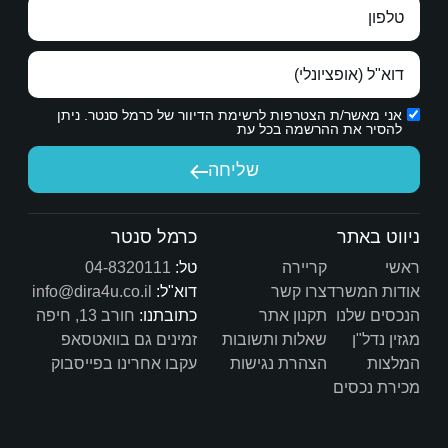
הכרת תודה אמיתית.
ת הדיוור של כרמל סנטר. ניתן
יחה
שיש לך היום.
כרמל סנטר
טל:
04-8320111
דוא"ל:
info@dira4u.co.il
כתובתנו:
חורב 13, חיפה
ות
זמינים גם בוואטסאפ
ת
עקבו אחרינו בפייסבוק