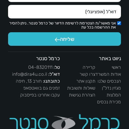
אני מאשר/ת הצטרפות לרשימת הדיוור של כרמל סנטר. ניתן להסיר
את ההרשמה בכל עת
שליחה
ניווט באתר
כרמל סנטר
ראשי
קריירה
טל:
04-8320111
אודות המשרד
צרו קשר
דוא"ל:
info@dira4u.co.il
הנכסים שלנו
תקנון אתר
כתובתנו:
חורב 13, חיפה
מגזין נדל"ן
שאלות ותשובות
זמינים גם בוואטסאפ
המלצות
הצהרת נגישות
עקבו אחרינו בפייסבוק
מכירת נכסים