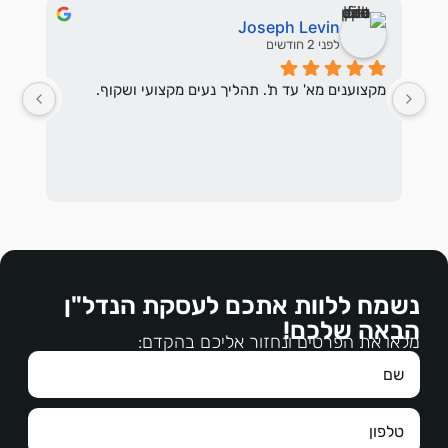
Joseph Levin
לפני 2 חודשים
מקצוענים מא' עד ת'. תהליך נעים מקצועי ושקוף.
המש
להה
נשמח ללוות אתכם לעסקת הנדל"ן
הבאה שלכם!
במק
מלאו את הפרטים ונחזור אליכם בהקדם:
עבו
תוד