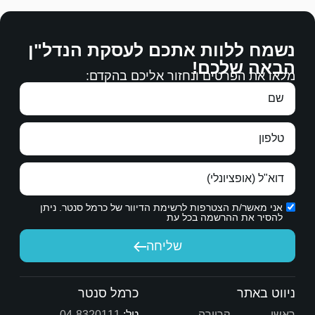
לההסכים עליהם.
ם לעסקת הנדל"ן
רבה.
 אליכם בהקדם:
עבודה מצויינת, מגיעים לכם כל הברכות.
תודה ממני ומנעמי על עבודתכם.
ת הדיוור של כרמל סנטר. ניתן
יחה
כרמל סנטר
טל:
04-8320111