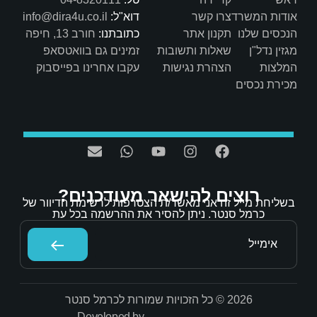
דוא"ל:
info@dira4u.co.il
כתובתנו:
חורב 13, חיפה
ות
זמינים גם בוואטסאפ
ת
עקבו אחרינו בפייסבוק
אר מעודכנים?
/ת הצטרפות לרשימת הדיוור של
הסיר את ההרשמה בכל עת
Developed by