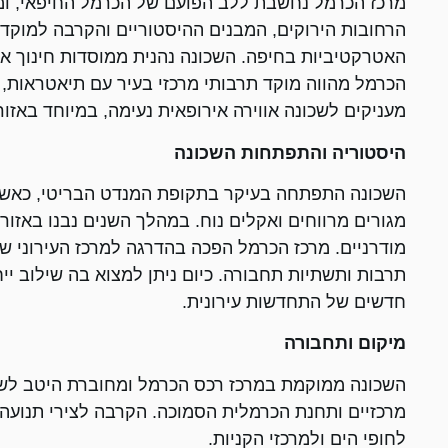
מרכז הכרמל נחשבת ללב הפועם של הכרמל החיפאי, ומצ
הרחובות הירוקים, המבנים ההיסטוריים והקרבה למוקדי
האטרקטיביות בחיפה. השכונה נהנית ממוסדות חינוך איכ
הכרמל מהווה מוקד תרבותי מרכזי בעיר עם תיאטראות, ב
מעניקים לשכונה אווירה אירופאית נעימה, במיוחד באזו
היסטוריה והתפתחות השכונה
השכונה התפתחה בעיקר בתקופת המנדט הבריטי, כאשר
מגורים מרווחים ואקלים נוח. במהלך השנים נבנו באזור ב
מודרניים. מרכז הכרמל הפכה בהדרגה למרכז העירוני 
תרבות ותשתיות תחבורה. כיום ניתן למצוא בה שילוב ייחו
חדשים של התחדשות עירונית.
מיקום ותחבורה
השכונה ממוקמת במרכז רכס הכרמל ומחוברת היטב לשא
מרכזיים ותחנת הכרמלית הסמוכה. הקרבה לצירי תנועה 
לחופי הים ולמרכזי הקניות.