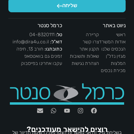
שליחה
ניווט באתר
כרמל סנטר
ראשי
קריירה
טל:
04-8320111
אודות המשרד
צרו קשר
דוא"ל:
info@dira4u.co.il
הנכסים שלנו
תקנון אתר
כתובתנו:
חורב 13, חיפה
מגזין נדל"ן
שאלות ותשובות
זמינים גם בוואטסאפ
המלצות
הצהרת נגישות
עקבו אחרינו בפייסבוק
מכירת נכסים
רוצים להישאר מעודכנים?
בשליחת מייל זה אני מאשר/ת הצטרפות לרשימת הדיוור של