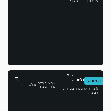
עירונית ברמת התשבי
שי
לביא
2,700 ₪ לחודש
שמורה
65
2.5 חדרי
מקלט בבניין
מ"ר
שינה
2.5 חד' להשכרה בשדרות
הציונות