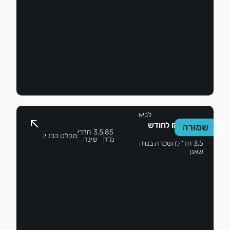
שי
לביא
4,650 ₪ לחודש
שמורה
85
3.5 חדרי
מקלט בבניין
מ"ר
שינה
3.5 חד' להשכרה בנווה
שאנן