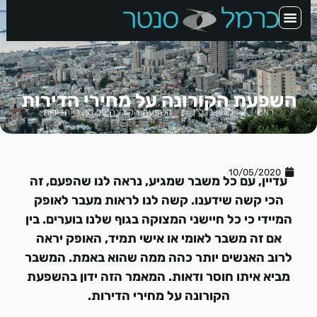
הנכסים שלנו
צרו קשר
מגזין ומידע נדל"ן
אודות המשרד
השפעת הקורונה על מחירי הדירות
ראשי
/
מגזין נדל"ן
/
השפעת הקורונה על מחירי הדירות
10/05/2020
עדיין, עם כל משבר שמגיע, נראה לנו שהפעם, זה
הכי קשה שידענו. קשה לנו לראות מעבר לאופק
המיידי כי כל חיישני המצוקה בגוף שלנו בוערים. בין
אם זה משבר לאומי או אישי תמיד, האופק יראה
לרוב האנשים יותר כהה ממה שהוא באמת. המשבר
מביא איתו חוסר ודאות. המאמר הזה ידון בהשפעת
הקורונה על מחירי הדירות.