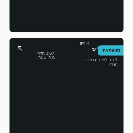
נתי
אוחיון
1,999,999 ₪
משופצת
87
3 חדרי
מ"ר
שינה
3 חד' למכירה במגדלי
הטריו