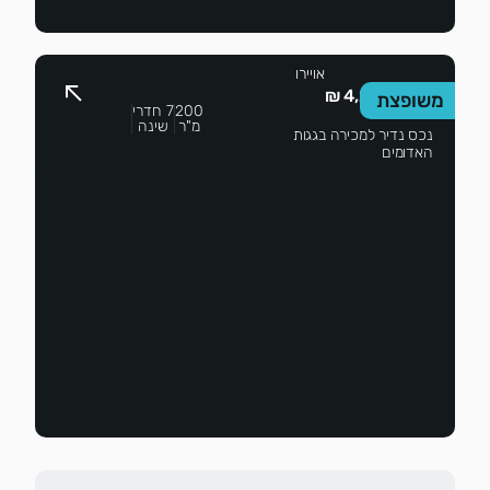
עדי
אויירו
4,200,000 ₪
משופצת
200
7 חדרי
מ"ר
שינה
נכס נדיר למכירה בגגות
האדומים