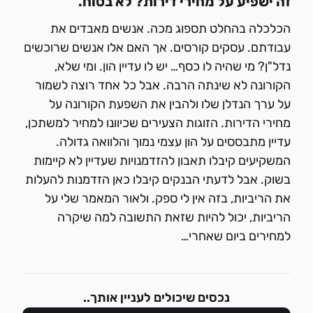
זה ישפיע על מחירי דירות? לא בטוח.
הכלכלה בהחלט תספוג מכה. אנשים מאבדים את
עבודתם. עסקים קורסים. אך האם אלו אנשים שרוכשים
נדל"ן? מי שהיה לו כסף… יש לו עדיין הון. ומי שלא,
הקורונה לא שינתה הרבה. אבל כל אחד רוצה לשמור
על ערך הנדלן שלו ולהבין את השפעת הקורונה על
מחירי הדירות. הזוגות הצעירים שכיוונו למחיר למשתכן,
עדיין מתבססים על הון עצמי נמוך והלוואה גדולה.
המשקיעים קיבלו תאבון להזדמנויות שעדיין לא קיימות
בשוק. אבל לדעתי הבנקים קיבלו כאן הזדמנות להעלות
את הריביות, בזה אין לי ספק. ולאור המאמר שלי על
הריביות, יכול להיות שזאת התשובה למה שיקרה
למחירים ביום שאחרי…
נכסים שיכולים לעניין אותך..
כרמל