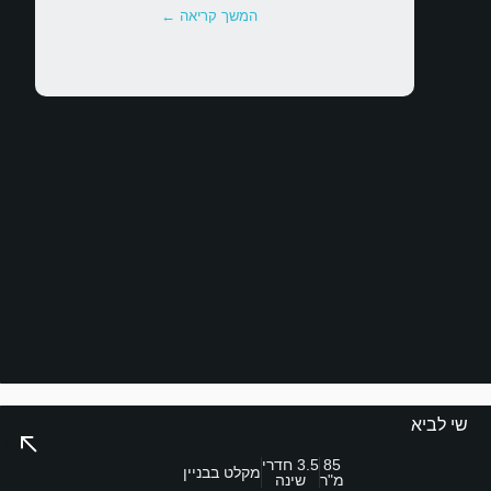
המשך קריאה ←
שי לביא
85
3.5 חדרי
מקלט בבניין
מ"ר
שינה