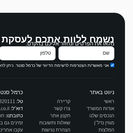
נשמח ללוות אתכם לעסקת 
מלאו את הפרטים ונחזור אליכם בהקדם:
אני מאשר/ת הצטרפות לרשימת הדיוור של כרמל סנטר. ניתן ל
ניווט באתר
כרמל סנטר
ראשי
קריירה
טל:
320111
אודות המשרד
צרו קשר
דוא"ל:
co.il
הנכסים שלנו
תקנון אתר
כתובתנו:
חורב 3
מגזין נדל"ן
שאלות ותשובות
זמינים גם ב
המלצות
הצהרת נגישות
עקבו אחרינו