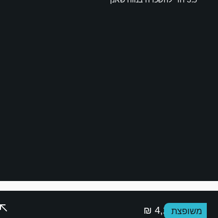
נתי אוחיון
4,200,000 ₪
משופצת
87
3 חדרי