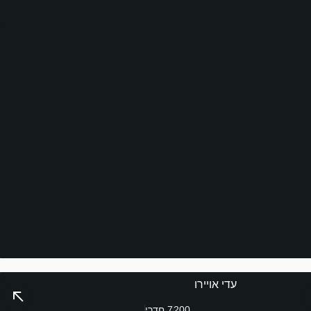
עדי אויירו
200
7 חדרי